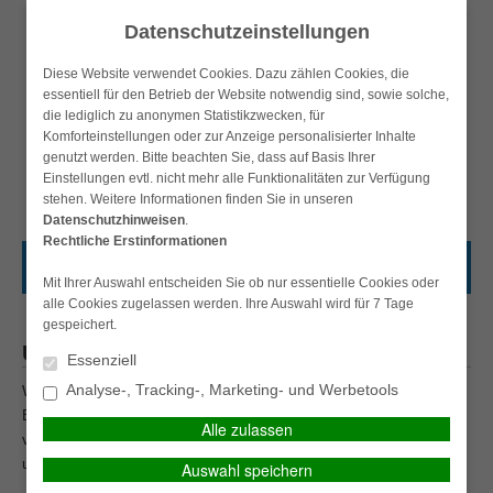
Datenschutzeinstellungen
Diese Website verwendet Cookies. Dazu zählen Cookies, die
essentiell für den Betrieb der Website notwendig sind, sowie solche,
die lediglich zu anonymen Statistikzwecken, für
Komforteinstellungen oder zur Anzeige personalisierter Inhalte
KUNDEN-LOGIN
Kontakt
Datenschutz
Impressum
genutzt werden. Bitte beachten Sie, dass auf Basis Ihrer
Einstellungen evtl. nicht mehr alle Funktionalitäten zur Verfügung
stehen. Weitere Informationen finden Sie in unseren
Datenschutzhinweisen
.
Rechtliche Erstinformationen
HAUPTMENÜ
Mit Ihrer Auswahl entscheiden Sie ob nur essentielle Cookies oder
alle Cookies zugelassen werden. Ihre Auswahl wird für 7 Tage
gespeichert.
Über uns
Essenziell
Analyse-, Tracking-, Marketing- und Werbetools
Wir sind auf die Beratung und Betreuung von Selbständigen im
Bereich Versicherungen und Vermögensaufbau spezialisiert und
Alle zulassen
verschaffen unseren Kunden mehr Sicherheit, mehr Vermögen
und mehr Zeit für ihr eigenes Kerngeschäft.
Auswahl speichern