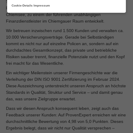
Seit Gründung im Jahr 2014 hat sich die Hermansdorfer
Cookie-Details
Impressum
Finanzservice GmbH, mit Büros in Rosenheim und Prien am
Chiemsee, zu einem der führenden unabhängigen
Finanzdienstleister im Chiemgauer Raum entwickelt.
Wir betreuen inzwischen rund 1.500 Kunden und verwalten ca.
10.000 Versicherungsverträge. Gerade bei Selbständigen
kommt es nicht nur auf einzelne Policen an, sondern auf ein
durchdachtes Gesamtkonzept, das private und betriebliche
Risiken sauber trennt, finanzielle Potenziale nutzt und den Kopf
frei macht für das Wesentliche.
Ein wichtiger Meilenstein unserer Firmengeschichte war die
Verleihung der DIN ISO 9001 Zertifizierung im Februar 2024.
Diese Auszeichnung unterstreicht unseren Anspruch an höchste
Standards in Qualität, Struktur und Service – und damit genau
das, was unsere Zielgruppe erwartet.
Dass wir diesen Anspruch konsequent leben, zeigt auch das
Feedback unserer Kunden: Auf ProvenExpert erreichen wir eine
durchschnittliche Bewertung von 4,98 von 5,0 Punkten. Dieses
Ergebnis belegt, dass wir nicht nur Qualität versprechen –